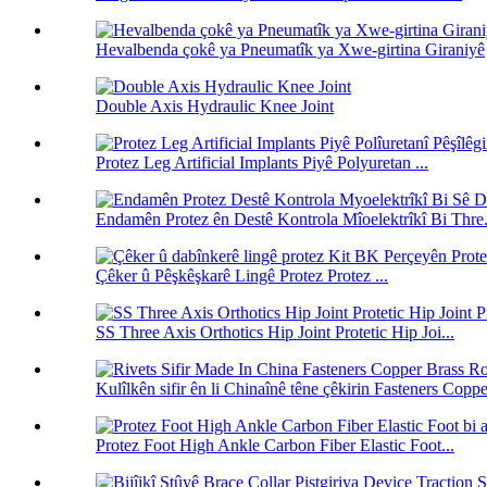
Hevalbenda çokê ya Pneumatîk ya Xwe-girtina Giraniyê
Double Axis Hydraulic Knee Joint
Protez Leg Artificial Implants Piyê Polyuretan ...
Endamên Protez ên Destê Kontrola Mîoelektrîkî Bi Thre.
Çêker û Pêşkêşkarê Lingê Protez Protez ...
SS Three Axis Orthotics Hip Joint Protetic Hip Joi...
Kulîlkên sifir ên li Chinaînê têne çêkirin Fasteners Coppe
Protez Foot High Ankle Carbon Fiber Elastic Foot...