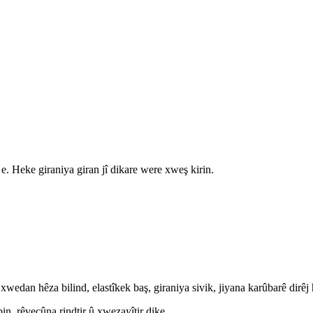
ş e. Heke giraniya giran jî dikare were xweş kirin.
xwedan hêza bilind, elastîkek baş, giraniya sivik, jiyana karûbarê dirêj
in, rêveçûna rindtir û xwezayîtir dike.