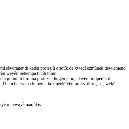
, hemî sêwiraner di xetên protez û ortotîk de xwedî ezmûnek dewlemend
yên weyên bêhempa bicîh bînin.
 giranî bi firotina protezên lingên jêrîn, alavên ortopedîk û
d. Û em her weha hilberên kozmetîkî yên protez difroşin. , wekî
ryayê û hewayê maqûl e.