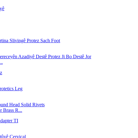
..
r Brass R...