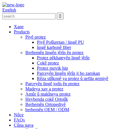
English
Xane
Products
Piyê protez
Piyê Polîuretan / lingê PU
lingê karbonê fiber
Berhemên lingên jêrîn ên protez
Protez pêkhateyên lingê jêrîn
Çokê protez
Protez movik hip
Parçeyên lingên jêrîn ji bo zarokan
Rêza silîkonê ya protez û qefila gemiyê
Parçeyên lingê jorîn ên protez
Madeya xav a protez
Amûr û makîneya protez
Hevbenda çokê Ortotîk
Berhemên Ortopediyê
berhemên OEM / ODM
Nûçe
FAQs
Çûna nava