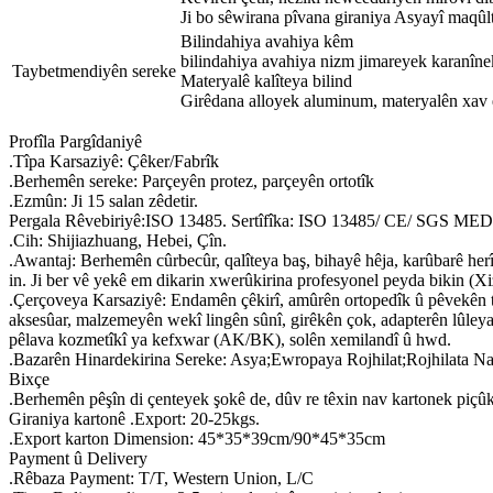
Ji bo sêwirana pîvana giraniya Asyayî maqûlti
Bilindahiya avahiya kêm
bilindahiya avahiya nizm jimareyek karanînek
Taybetmendiyên sereke
Materyalê kalîteya bilind
Girêdana alloyek aluminum, materyalên xav 
Profîla Pargîdaniyê
.Tîpa Karsaziyê: Çêker/Fabrîk
.Berhemên sereke: Parçeyên protez, parçeyên ortotîk
.Ezmûn: Ji 15 salan zêdetir.
Pergala Rêvebiriyê:ISO 13485. Sertîfîka: ISO 13485/ CE/ SGS MEDIC
.Cih: Shijiazhuang, Hebei, Çîn.
.Awantaj: Berhemên cûrbecûr, qalîteya baş, bihayê hêja, karûbarê herî
in. Ji ber vê yekê em dikarin xwerûkirina profesyonel peyda bikin
.Çerçoveya Karsaziyê: Endamên çêkirî, amûrên ortopedîk û pêvekên têki
aksesûar, malzemeyên wekî lingên sûnî, girêkên çok, adapterên lûleya
pêlava kozmetîkî ya kefxwar (AK/BK), solên xemilandî û hwd.
.Bazarên Hinardekirina Sereke: Asya;Ewropaya Rojhilat;Rojhilata 
Bixçe
.Berhemên pêşîn di çenteyek şokê de, dûv re têxin nav kartonek piçûk
Giraniya kartonê .Export: 20-25kgs.
.Export karton Dimension: 45*35*39cm/90*45*35cm
Payment û Delivery
.Rêbaza Payment: T/T, Western Union, L/C