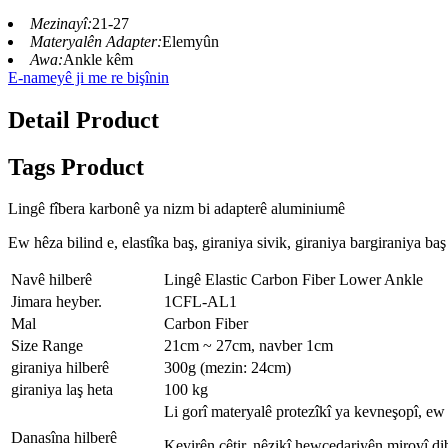
Mezinayî:
21-27
Materyalên Adapter:
Elemyûn
Awa:
Ankle kêm
E-nameyê ji me re bişînin
Detail Product
Tags Product
Lingê fîbera karbonê ya nizm bi adapterê aluminiumê
Ew hêza bilind e, elastîka baş, giraniya sivik, giraniya bargiraniya ba
Navê hilberê
Lingê Elastic Carbon Fiber Lower Ankle
Jimara heyber.
1CFL-AL1
Mal
Carbon Fiber
Size Range
21cm ~ 27cm, navber 1cm
giraniya hilberê
300g (mezin: 24cm)
giraniya laş heta
100 kg
Li gorî materyalê protezîkî ya kevneşopî, ew 
Danasîna hilberê
Kevirên çêtir, nêzikî hewcedariyên mirovî dib