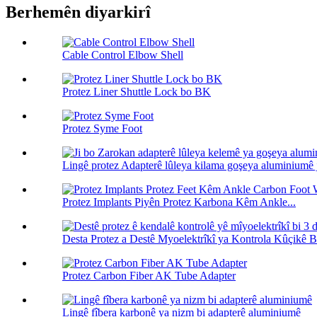
Berhemên diyarkirî
Cable Control Elbow Shell
Protez Liner Shuttle Lock bo BK
Protez Syme Foot
Lingê protez Adapterê lûleya kilama goşeya aluminiumê j
Protez Implants Piyên Protez Karbona Kêm Ankle...
Desta Protez a Destê Myoelektrîkî ya Kontrola Kûçikê Bi
Protez Carbon Fiber AK Tube Adapter
Lingê fîbera karbonê ya nizm bi adapterê aluminiumê