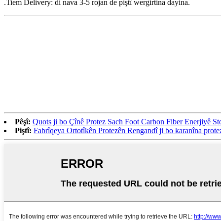
.Tiem Delivery: di nava 3-5 rojan de piştî wergirtina dayina.
Pêşî:
Quots ji bo Çînê Protez Sach Foot Carbon Fiber Enerjiyê St
Piştî:
Fabrîqeya Ortotîkên Protezên Rengandî ji bo karanîna prote